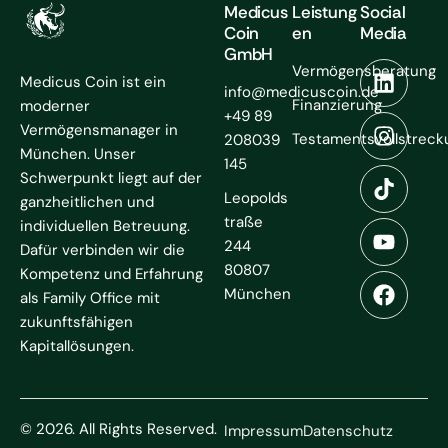
Medicus
Leistung
Social
Coin
en
Media
GmbH
Vermögensberatung
Medicus Coin ist ein
info@medicuscoin.de
Finanzierung
moderner
+49 89
Vermögensmanager in
Testamentsvollstreck
208039
München. Unser
145
Schwerpunkt liegt auf der
Leopolds
ganzheitlichen und
traße
individuellen Betreuung.
244
Dafür verbinden wir die
80807
Kompetenz und Erfahrung
München
als Family Office mit
zukunftsfähigen
Kapitallösungen.
© 2026. All Rights Reserved.
Impressum
Datenschutz