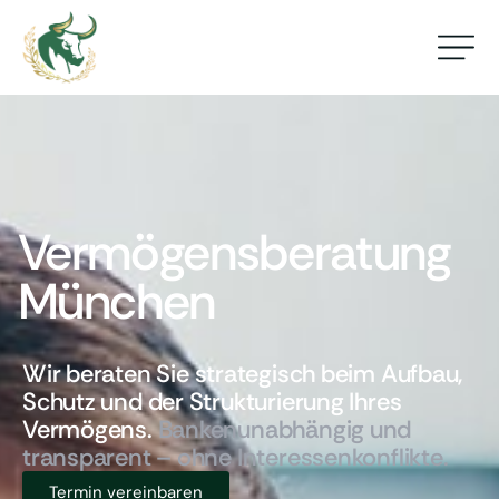
Vermögensberatung
München
Wir
beraten
Sie
strategisch
beim
Aufbau,
Schutz
und
der
Strukturierung
Ihres
Vermögens.
Bankenunabhängig
und
transparent
–
ohne
Interessenkonflikte.
Termin vereinbaren