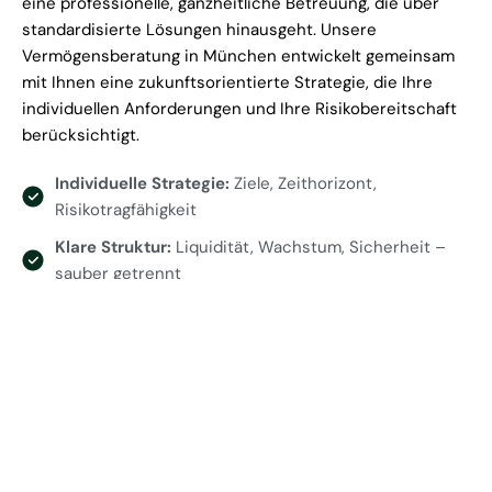
eine professionelle, ganzheitliche Betreuung, die über
standardisierte Lösungen hinausgeht. Unsere
Vermögensberatung in München entwickelt gemeinsam
mit Ihnen eine zukunftsorientierte Strategie, die Ihre
individuellen Anforderungen und Ihre Risikobereitschaft
berücksichtigt.
Individuelle Strategie:
Ziele, Zeithorizont,
Risikotragfähigkeit
Klare Struktur:
Liquidität, Wachstum, Sicherheit –
sauber getrennt
Transparenz:
Vorgehen, Kostenlogik und
Entscheidungsgrundlagen
Risikomanagement:
Szenarien statt Bauchgefühl
Langfristige Begleitung:
Regelmäßige Reviews und
Anpassungen